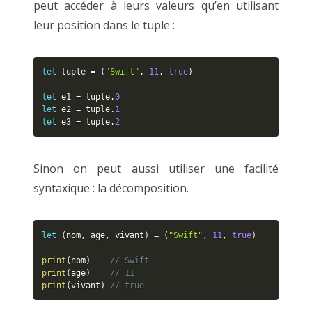
peut accéder à leurs valeurs qu’en utilisant
leur position dans le tuple :
let
 tuple 
=
(
"Swift"
,
11
,
true
)
let
 e1 
=
 tuple
.
0
let
 e2 
=
 tuple
.
1
let
 e3 
=
 tuple
.
2
Sinon on peut aussi utiliser une facilité
syntaxique : la décomposition.
let
(
nom
,
 age
,
 vivant
)
=
(
"Swift"
,
11
,
true
)
print
(
nom
)
// Swift
print
(
age
)
// 11
print
(
vivant
)
// true