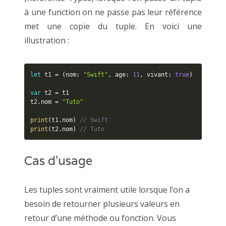
à une function on ne passe pas leur référence
met une copie du tuple. En voici une
illustration :
let
 t1 
=
(
nom
:
"Swift"
,
 age
:
11
,
 vivant
:
true
)
var
 t2 
=
 t1

t2
.
nom 
=
"Tuto"
print
(
t1
.
nom
)
// Swift
print
(
t2
.
nom
)
// Tuto
Cas d’usage
Les tuples sont vraiment utile lorsque l’on a
besoin de retourner plusieurs valeurs en
retour d’une méthode ou fonction. Vous