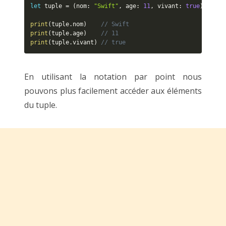
let
 tuple 
=
(
nom
:
"Swift"
,
 age
:
11
,
 vivant
:
true
)
print
(
tuple
.
nom
)
// Swift
print
(
tuple
.
age
)
// 11
print
(
tuple
.
vivant
)
// true
En utilisant la notation par point nous
pouvons plus facilement accéder aux éléments
du tuple.