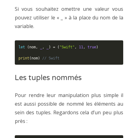
Si vous souhaitez omettre une valeur vous
pouvez utiliser le « _ » à la place du nom de la
variable.
let
(
nom
,
_
,
_
)
=
(
"Swift"
,
11
,
true
)
print
(
nom
)
// Swift
Les tuples nommés
Pour rendre leur manipulation plus simple il
est aussi possible de nommé les éléments au
sein des tuples. Regardons cela d’un peu plus
près :