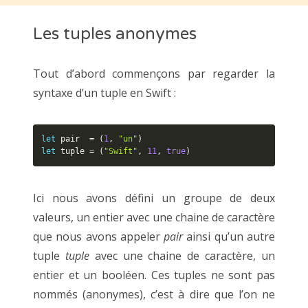
Les tuples anonymes
Tout d’abord commençons par regarder la
syntaxe d’un tuple en Swift :
let
 pair  
=
(
1
,
"un"
)
let
 tuple 
=
(
"Swift"
,
11
,
true
)
Ici nous avons défini un groupe de deux
valeurs, un entier avec une chaine de caractère
que nous avons appeler
pair
ainsi qu’un autre
tuple
tuple
avec une chaine de caractère, un
entier et un booléen. Ces tuples ne sont pas
nommés (anonymes), c’est à dire que l’on ne