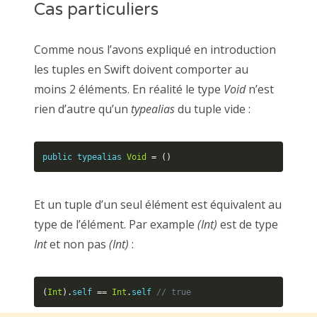
Cas particuliers
Comme nous l’avons expliqué en introduction
les tuples en Swift doivent comporter au
moins 2 éléments. En réalité le type
Void
n’est
rien d’autre qu’un
typealias
du tuple vide :
public
typealias
Void
=
(
)
Et un tuple d’un seul élément est équivalent au
type de l’élément. Par example
(Int)
est de type
Int
et non pas
(Int)
:
(
Int
)
.
self
==
Int
.
self
// true