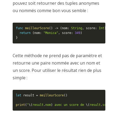
pouvez soit retourner des tuples anonymes
ou nommés comme bon vous semble :
func
meilleurScore
(
)
-
>
(
nom
:
String
,
 score
:
Int
)
{
return
(
nom
:
"Monica"
,
 score
:
349
)
}
Cette méthode ne prend pas de paramètre et
retourne une paire nommée avec un nom et
un score. Pour utiliser le résultat rien de plus
simple :
let
 result 
=
meilleurScore
(
)
print
(
"
\(
result
.
nom
)
 avec un score de 
\(
result
.
score
)
"
)