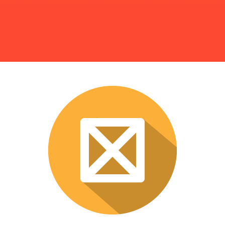
Les mesures et unités en Swift
Quoi de neuf avec Swift 4
Comment utiliser le centre de notification
Les dates en Swift
Questions pour préparer un entretien d’embauche pour un
poste de développeur Swift