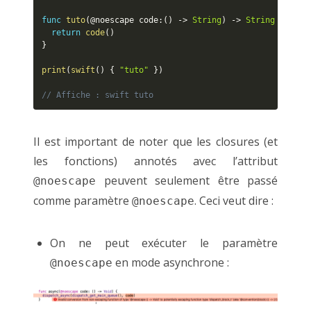
func
tuto
(
@noescape code
:
(
)
-
>
String
)
-
>
String
{
return
code
(
)
}
print
(
swift
(
)
{
"tuto"
}
)
// Affiche : swift tuto
Il est important de noter que les closures (et
les fonctions) annotés avec l’attribut
peuvent seulement être passé
@noescape
comme paramètre
. Ceci veut dire :
@noescape
On ne peut exécuter le paramètre
en mode asynchrone :
@noescape