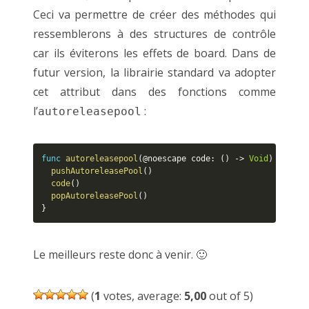
Ceci va permettre de créer des méthodes qui
ressemblerons à des structures de contrôle
car ils éviterons les effets de board. Dans de
futur version, la librairie standard va adopter
cet attribut dans des fonctions comme
l’
:
autoreleasepool
func
autoreleasepool
(
@noescape code
:
(
)
-
>
Void
)
{
pushAutoreleasePool
(
)
code
(
)
popAutoreleasePool
(
)
}
Le meilleurs reste donc à venir. 🙂
(
1
votes, average:
5,00
out of 5)