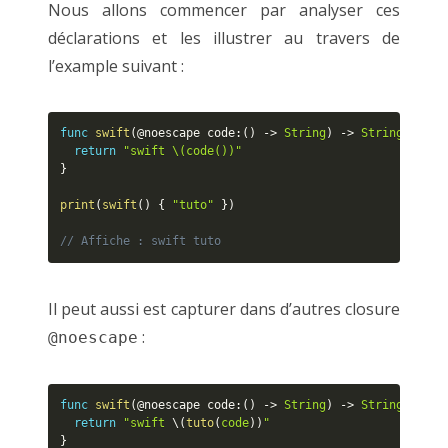
Nous allons commencer par analyser ces
déclarations et les illustrer au travers de
l’example suivant :
func
swift
(
@noescape code
:
(
)
-
>
String
)
-
>
String
{
return
"swift \(code())"
}
print
(
swift
(
)
{
"tuto"
}
)
// Affiche : swift tuto
Il peut aussi est capturer dans d’autres closure
:
@noescape
func
swift
(
@noescape code
:
(
)
-
>
String
)
-
>
String
{
return
"swift 
\(
tuto
(
code
)
)
"
}