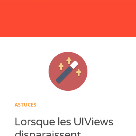
Les mesures et unités en Swift
Quoi de neuf avec Swift 4
Comment utiliser le centre de notification
Les dates en Swift
Questions pour préparer un entretien d’embauche pour un
poste de développeur Swift
ASTUCES
Lorsque les UIViews
disparaissent