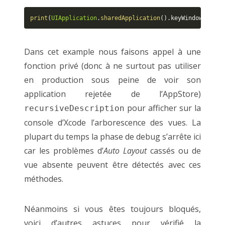
print
(
UIApplication
.
sharedApplication
(
)
.
keyWindow
?
.
perf
Dans cet example nous faisons appel à une
fonction privé (donc à ne surtout pas utiliser
en production sous peine de voir son
application rejetée de l’AppStore)
pour afficher sur la
recursiveDescription
console d’Xcode l’arborescence des vues. La
plupart du temps la phase de debug s’arrête ici
car les problèmes d’
Auto Layout
cassés ou de
vue absente peuvent être détectés avec ces
méthodes.
Néanmoins si vous êtes toujours bloqués,
voici d’autres astuces pour vérifié la