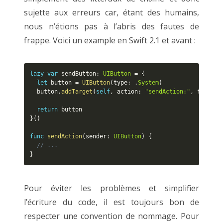
sujette aux erreurs car, étant des humains,
nous n’étions pas à l’abris des fautes de
frappe. Voici un example en Swift 2.1 et avant :
lazy
var
 sendButton
:
UIButton
=
{
let
 button 
=
UIButton
(
type
:
.
System
)
  button
.
addTarget
(
self
,
 action
:
"sendAction:"
,
 forCont
return
}
(
)
func
sendAction
(
sender
:
UIButton
)
{
// ...
}
Pour éviter les problèmes et simplifier
l’écriture du code, il est toujours bon de
respecter une convention de nommage. Pour