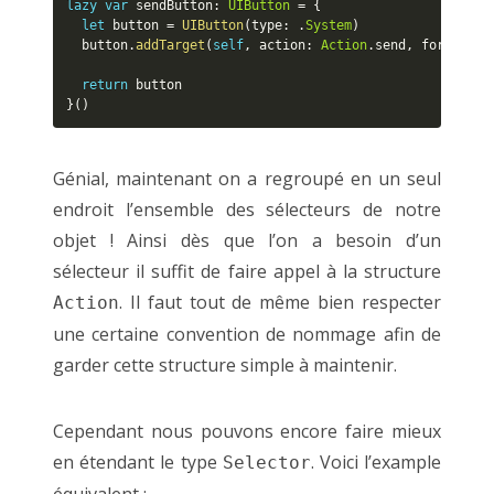
lazy
var
 sendButton
:
UIButton
=
{
let
 button 
=
UIButton
(
type
:
.
System
)
  button
.
addTarget
(
self
,
 action
:
Action
.
send
,
 forContro
return
}
(
)
Génial, maintenant on a regroupé en un seul
endroit l’ensemble des sélecteurs de notre
objet ! Ainsi dès que l’on a besoin d’un
sélecteur il suffit de faire appel à la structure
. Il faut tout de même bien respecter
Action
une certaine convention de nommage afin de
garder cette structure simple à maintenir.
Cependant nous pouvons encore faire mieux
en étendant le type
. Voici l’example
Selector
équivalent :