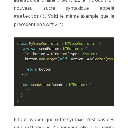
littéraux de chaîne , Swift 2.2 a introduit un
nouveau sucre syntaxique appelé
. Voici le même example que le
#selector()
précédent en Swift 2.2 :
class
MyViewController
:
UIViewController
{
lazy
var
 sendButton
:
UIButton
=
{
let
 button 
=
UIButton
(
type
:
.
System
)
    button
.
addTarget
(
self
,
 action
:
 #
selector
(
MyViewCont
return
 button

}
(
)
func
sendAction
(
sender
:
UIButton
)
{
// ...
}
}
Il faut avouer que cette syntaxe n’est pas des
plus esthétiques. Néanmoins elle a le mérite