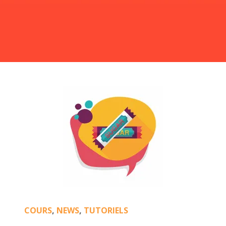
Les mesures et unités en Swift
Quoi de neuf avec Swift 4
Comment utiliser le centre de notification
Les dates en Swift
Questions pour préparer un entretien d’embauche pour un
poste de développeur Swift
COURS
,
NEWS
,
TUTORIELS