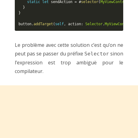
static
let
 sendAction 
=
 #
selector
(
MyViewController
.
}
}
button
.
addTarget
(
self
,
 action
:
Selector
.
MyViewControlle
Le problème avec cette solution c’est qu’on ne
peut pas se passer du préfixe
sinon
Selector
l’expression est trop ambiguë pour le
compilateur.