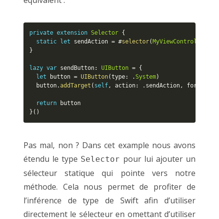
private
extension
Selector
{
static
let
 sendAction 
=
 #
selector
(
MyViewController
.
se
}
lazy
var
 sendButton
:
UIButton
=
{
let
 button 
=
UIButton
(
type
:
.
System
)
  button
.
addTarget
(
self
,
 action
:
.
sendAction
,
 forContro
return
}
(
)
Pas mal, non ? Dans cet example nous avons
étendu le type
pour lui ajouter un
Selector
sélecteur statique qui pointe vers notre
méthode. Cela nous permet de profiter de
l’inférence de type de Swift afin d’utiliser
directement le sélecteur en omettant d’utiliser