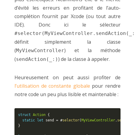
d’évité les erreurs en profitant de l’auto-
complétion fournit par Xcode (ou tout autre
IDE). Donc ici le sélecteur
#selector(MyViewController.sendAction(_:
définit simplement la classe
(
) et la méthode
MyViewController
(
) de la classe à appeler.
sendAction(_:)
Heureusement on peut aussi profiter de
l’utilisation de constante globale
pour rendre
notre code un peu plus lisible et maintenable :
struct
Action
{
static
let
 send 
=
 #
selector
(
MyViewController
.
sendActi
}