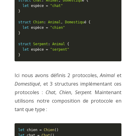
struct
Chat
:
Animal
,
Domestiqu
é 
{
let
 espèce 
=
"chat"
}
struct
Chien
:
Animal
,
Domestiqu
é 
{
let
 espèce 
=
"chien"
}
struct
Serpent
:
Animal
{
let
 espèce 
=
"serpent"
}
Ici nous avons définis 2 protocoles,
Animal
et
Domestiqué
, et 3 structures implémentant ces
protocoles :
Chat
,
Chien
,
Serpent
. Maintenant
utilisons notre composition de protocole en
tant que type :
let
 chien 
=
Chien
(
)
let
 chat 
=
Chat
(
)