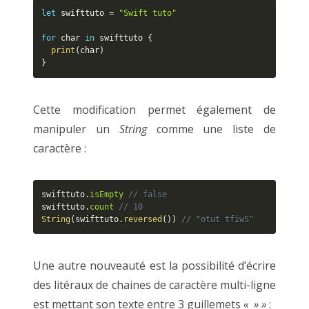
let
 swifttuto 
=
"Swift tuto"
for
 char 
in
 swifttuto 
{
print
(
char
)
}
Cette modification permet également de
manipuler un
String
comme une liste de
caractère :
swifttuto
.
isEmpty
// false
swifttuto
.
count
// 10
String
(
swifttuto
.
reversed
(
)
)
// "otut tfiwS"
Une autre nouveauté est la possibilité d’écrire
des litéraux de chaines de caractère multi-ligne
est mettant son texte entre 3 guillemets
« » »
: