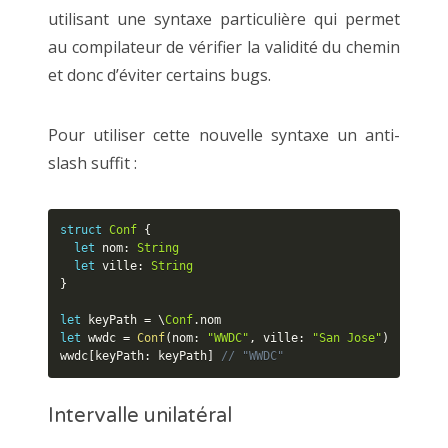
utilisant une syntaxe particulière qui permet
au compilateur de vérifier la validité du chemin
et donc d’éviter certains bugs.
Pour utiliser cette nouvelle syntaxe un anti-
slash suffit :
struct
Conf
{
let
 nom
:
String
let
 ville
:
String
}
let
 keyPath 
=
 \
Conf
.
let
 wwdc 
=
Conf
(
nom
:
"WWDC"
,
 ville
:
"San Jose"
)
wwdc
[
keyPath
:
 keyPath
]
// "WWDC"
Intervalle unilatéral