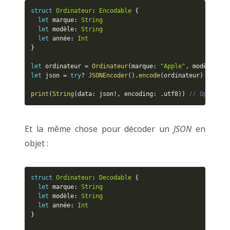
struct
Ordinateur
:
Encodable
{
let
 marque
:
String
let
 modèle
:
String
let
 année
:
Int
}
let
 ordinateur 
=
Ordinateur
(
marque
:
"Apple"
,
 modèle
:
"M
let
 json 
=
try
?
JSONEncoder
(
)
.
encode
(
ordinateur
)
print
(
String
(
data
:
 json
!
,
 encoding
:
.
utf8
)
)
// Optional
Et la même chose pour décoder un
JSON
en
objet :
struct
Ordinateur
:
Decodable
{
let
 marque
:
String
let
 modèle
:
String
let
 année
:
Int
}