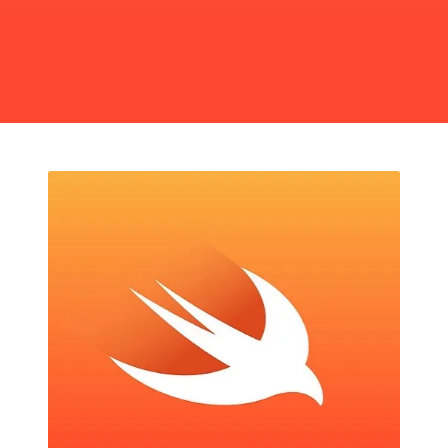
Les mesures et unités en Swift
Quoi de neuf avec Swift 4
Comment utiliser le centre de notification
Les dates en Swift
Questions pour préparer un entretien d’embauche pour un
poste de développeur Swift