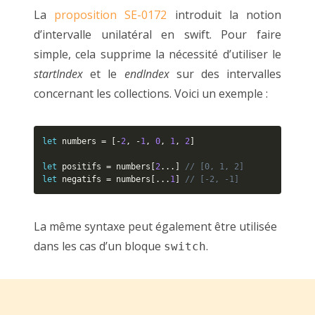
La
proposition SE-0172
introduit la notion
d’intervalle unilatéral en swift. Pour faire
simple, cela supprime la nécessité d’utiliser le
startIndex
et le
endIndex
sur des intervalles
concernant les collections. Voici un exemple :
let
 numbers 
=
[
-
2
,
-
1
,
0
,
1
,
2
]
let
 positifs 
=
 numbers
[
2
.
.
.
]
// [0, 1, 2]
let
 negatifs 
=
 numbers
[
.
.
.
1
]
// [-2, -1]
La même syntaxe peut également être utilisée
dans les cas d’un bloque
.
switch