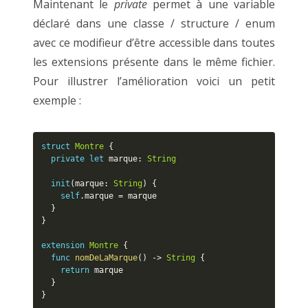
Maintenant le
private
permet à une variable
déclaré dans une classe / structure / enum
avec ce modifieur d’être accessible dans toutes
les extensions présente dans le même fichier.
Pour illustrer l’amélioration voici un petit
exemple :
struct
Montre
{
private
let
 marque
:
String
init
(
marque
:
String
)
{
self
.
marque 
=
 marque

}
}
extension
Montre
{
func
nomDeLaMarque
(
)
-
>
String
{
return
 marque

}
}