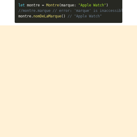
let
 montre 
=
Montre
(
marque
:
"Apple Watch"
)
//montre.marque // error: 'marque' is inaccessible due 
montre
.
nomDeLaMarque
(
)
// "Apple Watch"