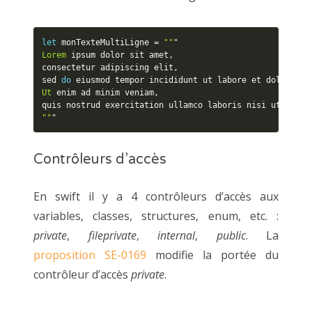
let
 monTexteMultiLigne 
=
""
Lorem
 ipsum dolor sit amet
,
consectetur adipiscing elit
,
sed 
do
 eiusmod tempor incididunt ut labore et dolore ma
Ut
 enim ad minim veniam
,
quis nostrud exercitation ullamco laboris nisi ut aliqu
""
"
Contrôleurs d’accès
En swift il y a 4 contrôleurs d’accès aux
variables, classes, structures, enum, etc. :
private
,
fileprivate
,
internal
,
public
. La
proposition SE-0169
modifie la portée du
contrôleur d’accès
private
.