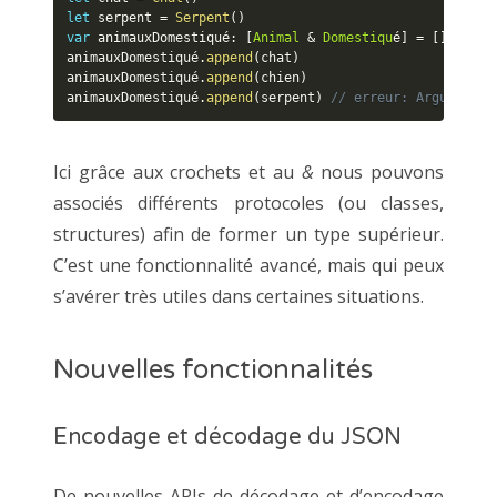
let
 serpent 
=
Serpent
(
)
var
 animauxDomestiqué
:
[
Animal
&
Domestiqu
é
]
=
[
]
animauxDomestiqué
.
append
(
chat
)
animauxDomestiqué
.
append
(
chien
)
animauxDomestiqué
.
append
(
serpent
)
// erreur: Argument t
Ici grâce aux crochets et au
&
nous pouvons
associés différents protocoles (ou classes,
structures) afin de former un type supérieur.
C’est une fonctionnalité avancé, mais qui peux
s’avérer très utiles dans certaines situations.
Nouvelles fonctionnalités
Encodage et décodage du JSON
De nouvelles APIs de décodage et d’encodage