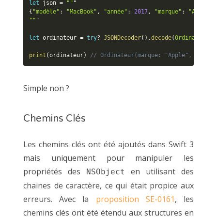
let
 json 
=
""
{
"modèle"
:
"MacBook"
,
"année"
:
2017
,
"marque"
:
"Apple"
}
""
"

let
 ordinateur 
=
try
?
JSONDecoder
(
)
.
decode
(
Ordinateur
.
s
print
(
ordinateur
)
// Ordinateur(marque: "Apple", modèle
Simple non ?
Chemins Clés
Les chemins clés ont été ajoutés dans Swift 3
mais uniquement pour manipuler les
propriétés des
en utilisant des
NSObject
chaines de caractère, ce qui était propice aux
erreurs. Avec la
proposition SE-0161
, les
chemins clés ont été étendu aux structures en