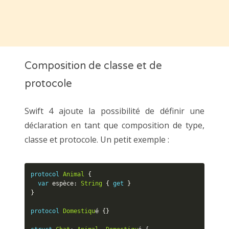
Composition de classe et de
protocole
Swift 4 ajoute la possibilité de définir une
déclaration en tant que composition de type,
classe et protocole. Un petit exemple :
protocol
Animal
{
var
 espèce
:
String
{
get
}
}
protocol
Domestiqu
é 
{
}