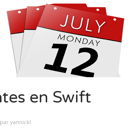
tes en Swift
par
yannickl