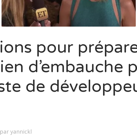
ions pour prépare
tien d’embauche 
ste de développe
par
yannickl