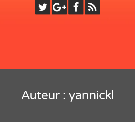
RTICLES RÉCENTS
 mesures et unités en Swift
i de neuf avec Swift 4
ment utiliser le centre de notification
 dates en Swift
stions pour préparer un entretien d’embauche pour un po
Auteur :
yannickl
développeur Swift