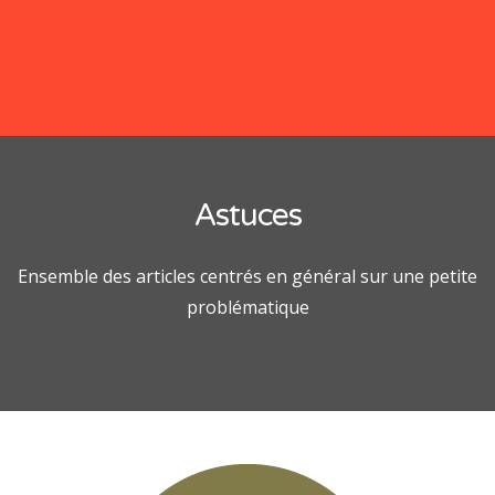
Les mesures et unités en Swift
Quoi de neuf avec Swift 4
Comment utiliser le centre de notification
Les dates en Swift
Questions pour préparer un entretien d’embauche pour un
Astuces
poste de développeur Swift
Ensemble des articles centrés en général sur une petite
problématique