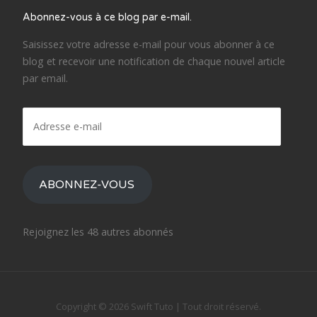
Abonnez-vous à ce blog par e-mail.
Saisissez votre adresse e-mail pour vous abonner à ce
blog et recevoir une notification de chaque nouvel article
par email.
Adresse
e-
mail
ABONNEZ-VOUS
Rejoignez les 48 autres abonnés
Copyright © 2026 Swift Tuto
|
Tout droit réservé.