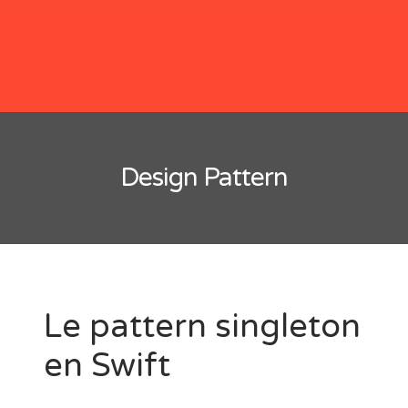
Les mesures et unités en Swift
Quoi de neuf avec Swift 4
Comment utiliser le centre de notification
Les dates en Swift
Questions pour préparer un entretien d’embauche pour un
Design Pattern
poste de développeur Swift
Le pattern singleton
en Swift