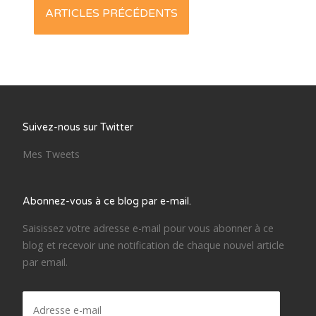
Posts
ARTICLES PRÉCÉDENTS
navigation
Suivez-nous sur Twitter
Mes Tweets
Abonnez-vous à ce blog par e-mail.
Saisissez votre adresse e-mail pour vous abonner à ce
blog et recevoir une notification de chaque nouvel article
par email.
Adresse
e-