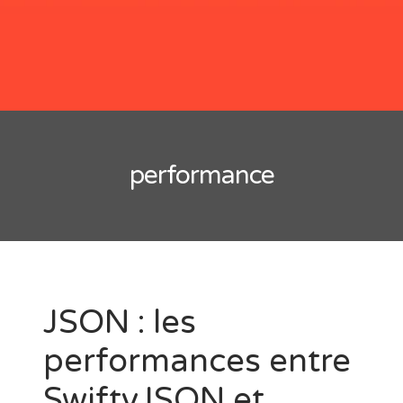
Les mesures et unités en Swift
Quoi de neuf avec Swift 4
Comment utiliser le centre de notification
Les dates en Swift
Questions pour préparer un entretien d’embauche pour un
performance
poste de développeur Swift
JSON : les
performances entre
SwiftyJSON et